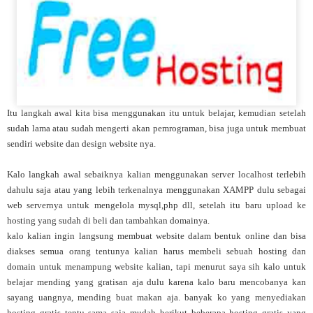
Itu langkah awal kita bisa menggunakan itu untuk belajar, kemudian setelah
sudah lama atau sudah mengerti akan pemrograman, bisa juga untuk membuat
sendiri website dan design website nya.
Kalo langkah awal sebaiknya kalian menggunakan server localhost terlebih
dahulu saja atau yang lebih terkenalnya menggunakan XAMPP dulu sebagai
web servernya untuk mengelola mysql,php dll, setelah itu baru upload ke
hosting yang sudah di beli dan tambahkan domainya.
kalo kalian ingin langsung membuat website dalam bentuk online dan bisa
diakses semua orang tentunya kalian harus membeli sebuah hosting dan
domain untuk menampung website kalian, tapi menurut saya sih kalo untuk
belajar mending yang gratisan aja dulu karena kalo baru mencobanya kan
sayang uangnya, mending buat makan aja. banyak ko yang menyediakan
hosting gratis tentu sama saja mudah berikut beberapa hosting gratis yang