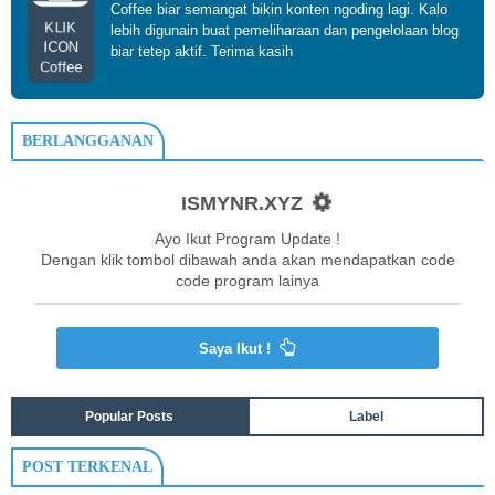
Coffee biar semangat bikin konten ngoding lagi. Kalo
KLIK
lebih digunain buat pemeliharaan dan pengelolaan blog
ICON
biar tetep aktif. Terima kasih
Coffee
BERLANGGANAN
ISMYNR.XYZ
Ayo Ikut Program Update !
Dengan klik tombol dibawah anda akan mendapatkan code
code program lainya
Saya Ikut !
Popular Posts
Label
POST TERKENAL