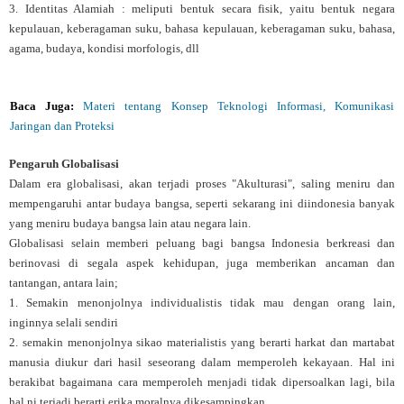
3. Identitas Alamiah : meliputi bentuk secara fisik, yaitu bentuk negara
kepulauan, keberagaman suku, bahasa kepulauan, keberagaman suku, bahasa,
agama, budaya, kondisi morfologis, dll
Baca Juga:
Materi tentang Konsep Teknologi Informasi, Komunikasi
Jaringan dan Proteksi
Pengaruh Globalisasi
Dalam era globalisasi, akan terjadi proses "Akulturasi", saling meniru dan
mempengaruhi antar budaya bangsa, seperti sekarang ini diindonesia banyak
yang meniru budaya bangsa lain atau negara lain.
Globalisasi selain memberi peluang bagi bangsa Indonesia berkreasi dan
berinovasi di segala aspek kehidupan, juga memberikan ancaman dan
tantangan, antara lain;
1. Semakin menonjolnya individualistis tidak mau dengan orang lain,
inginnya selali sendiri
2. semakin menonjolnya sikao materialistis yang berarti harkat dan martabat
manusia diukur dari hasil seseorang dalam memperoleh kekayaan. Hal ini
berakibat bagaimana cara memperoleh menjadi tidak dipersoalkan lagi, bila
hal ni terjadi berarti erika moralnya dikesampingkan.