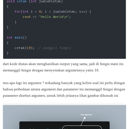
void
cetak
(
int
 jumlahCetak)
{

for
(
int
 i = 
0
; i < jumlahCetak; i++) {

cout
 << 
"Hello World\n"
;

    }

}

int
main
()
{

    cetak(
10
); 
// panggil fungsi
}
dari kode diatas akan menghasilkan output yang sama, jadi di fungsi main itu
memanggil fungsi dengan menyertakan argumennya yaitu 10.
trus apa lagi itu argumen ? terkadang banyak yang keliru soal ini perlu diingat
bahwa perbedaan antara argument dan parameter itu memanggil fungsi dengan
parameter disebut argumen, untuk lebih jelasnya lihat gambar dibawah ini