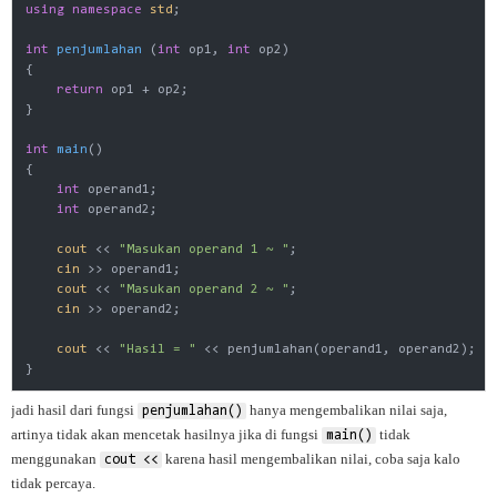
using
namespace
std
;

int
penjumlahan
(
int
 op1, 
int
 op2)
{

return
 op1 + op2;

}

int
main
()
{

int
 operand1;

int
 operand2;

cout
 << 
"Masukan operand 1 ~ "
;

cin
 >> operand1;

cout
 << 
"Masukan operand 2 ~ "
;

cin
 >> operand2;

cout
 << 
"Hasil = "
 << penjumlahan(operand1, operand2);

jadi hasil dari fungsi
hanya mengembalikan nilai saja,
penjumlahan()
artinya tidak akan mencetak hasilnya jika di fungsi
tidak
main()
menggunakan
karena hasil mengembalikan nilai, coba saja kalo
cout <<
tidak percaya.