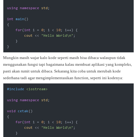
using
namespace
std
;

int
main
()
{

for
(
int
 i = 
0
; i < 
10
; i++) {

cout
 << 
"Hello World\n"
;

    }

}
Mungkin masih wajar kalo kode seperti masih bisa dibaca walaupun tidak
menggunakan fungsi tapi bagaimana kalau membuat aplikasi yang kompleks,
pasti akan rumit untuk dibaca. Sekarang kita coba untuk merubah kode
sederhana tadi agar mengimplementasikan function, seperti ini kodenya:
#
include
<iostream>
using
namespace
std
;

void
cetak
()
{

for
(
int
 i = 
0
; i < 
10
; i++) {

cout
 << 
"Hello World\n"
;

    }
