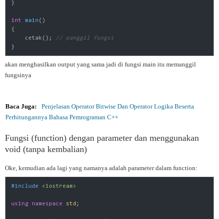
}

int
main
()
{

    cetak(); 
// panggil fungsi
}
akan menghasilkan output yang sama jadi di fungsi main itu memanggil
fungsinya
Baca Juga:
Penjelasan Operator Bitwise Dan Operator Logika Beserta
Perhitungannya Bahasa Pemrograman C++
Fungsi (function) dengan parameter dan menggunakan
void (tanpa kembalian)
Oke, kemudian ada lagi yang namanya adalah parameter dalam function:
#
include
<iostream>
using
namespace
std
;
