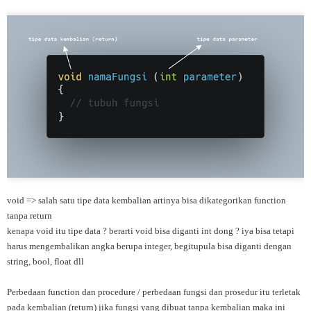
void => salah satu tipe data kembalian artinya bisa dikategorikan function
tanpa return
kenapa void itu tipe data ? berarti void bisa diganti int dong ? iya bisa tetapi
harus mengembalikan angka berupa integer, begitupula bisa diganti dengan
string, bool, float dll
Perbedaan function dan procedure / perbedaan fungsi dan prosedur itu terletak
pada kembalian (return) jika fungsi yang dibuat tanpa kembalian maka ini