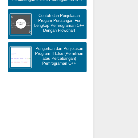
Contoh dan Penjelasan
Progam Perulangan For
Lengkap Pemrograman C++
Dengan Flowchart
Pengertian dan Penjelasan
Program If Else (Pemilihan
atau Percabangan)
Pemrograman C++