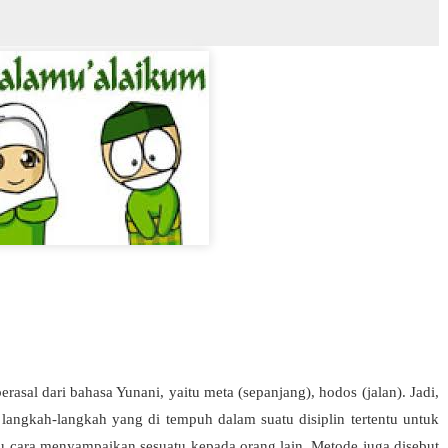
l dari bahasa Yunani, yaitu meta (sepanjang), hodos (jalan). Jadi,
 langkah-langkah yang di tempuh dalam suatu disiplin tertentu untuk
lmu cara menyampaikan sesuatu kepada orang lain. Metode juga disebut