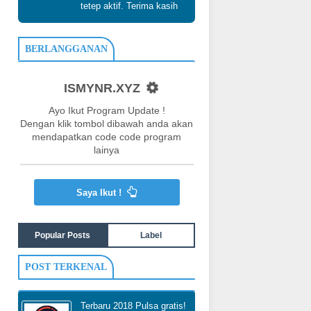
tetep aktif. Terima kasih
BERLANGGANAN
ISMYNR.XYZ
Ayo Ikut Program Update !
Dengan klik tombol dibawah anda akan
mendapatkan code code program
lainya
Saya Ikut !
Popular Posts
Label
POST TERKENAL
Terbaru 2018 Pulsa gratis!