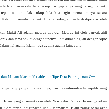
 terlihat hanya satu dimensi saja dari gejalanya yang bersegi banyak.
a tepat, namun tidak cukup bila kita ingin memahaminya secara
. Kitab ini memiliki banyak dimensi, sebagiannya telah dipelajari oleh
n Mukti Ali adalah metode tipologi. Metode ini oleh banyak ahli
si topik dan tema sesuai dengan tipenya, lalu dibandingkan dengan topic
alam hal agama Islam, juga agama-agama lain, yaitu:
n dan Macam-Macam Variable dan Tipe Data Pemrogaman C++
ang-orang yang di dakwahinya, dan individu-individu terpilih yang
mi Islam yang dikemukakan oleh Nasruddin Razzak. Ia mengajarkan
. Cara tersebut digunakan untuk memahami Islam paling besar agar