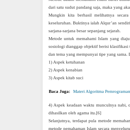
dari satu sudut pandang saja, maka yang akan
Mungkin kita berhasil melihatnya secar
keseluruhan. Buktinya ialah Alqur’an sendiri
sarjana-sarjana besar sepanjang sejarah.
Metode untuk memahami Islam yang diajuka
sosiologi dianggap objektif berisi klasifika
dan tema yang mempunyai tipe yang sama. D
1) Aspek ketuhanan
2) Aspek kenabian
3) Aspek kitab suci
Baca Juga:
Materi Algoritma Pemrograma
4) Aspek keadaan waktu munculnya nabi, or
dihasilkan oleh agama itu.[6]
Selanjutnya, terdapat pula metode memaha
metode pemahaman Islam secara menyeluruh