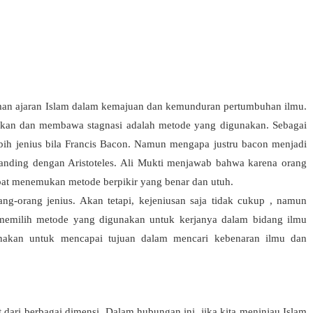
an ajaran Islam dalam kemajuan dan kemunduran pertumbuhan ilmu.
kan dan membawa stagnasi adalah metode yang digunakan. Sebagai
ebih jenius bila Francis Bacon. Namun mengapa justru bacon menjadi
banding dengan Aristoteles. Ali Mukti menjawab bahwa karena orang
apat menemukan metode berpikir yang benar dan utuh.
ng-orang jenius. Akan tetapi, kejeniusan saja tidak cukup , namun
 memilih metode yang digunakan untuk kerjanya dalam bidang ilmu
nakan untuk mencapai tujuan dalam mencari kebenaran ilmu dan
dari berbagai dimensi. Dalam hubungan ini, jika kita meninjau Islam