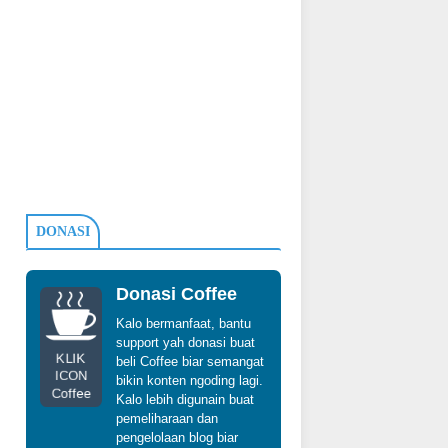
DONASI
Donasi Coffee
Kalo bermanfaat, bantu
support yah donasi buat
KLIK
beli Coffee biar semangat
ICON
bikin konten ngoding lagi.
Coffee
Kalo lebih digunain buat
pemeliharaan dan
pengelolaan blog biar