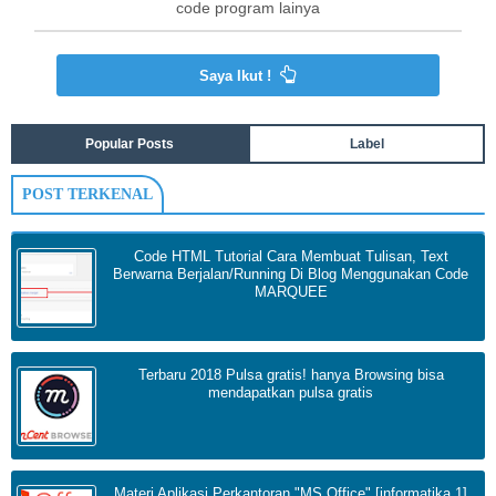
code program lainya
Saya Ikut !
Popular Posts
Label
POST TERKENAL
Code HTML Tutorial Cara Membuat Tulisan, Text
Berwarna Berjalan/Running Di Blog Menggunakan Code
MARQUEE
Terbaru 2018 Pulsa gratis! hanya Browsing bisa
mendapatkan pulsa gratis
Materi Aplikasi Perkantoran "MS Office" [informatika 1]