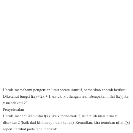
Untuk memahami pengertian limit secara intuitif, perhatikan contoh berikut:
Diketahui fungsi f(x) = 2x + 1, untuk x bilangan real. Berapakah nilai f(x) jika
x mendekati 2?
Penyelesaian
Untuk menentukan nilai f(x) jika x mendekati 2, kita pilih nilai-nilai x
disekitar 2 (baik dari kiri maupn dari kanan). Kemudian, kita tentukan nilai f(x)
seperti terlihat pada tabel berikut: