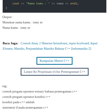
cout
 << 
"Nama kamu : "
 << nama << 
endl
;

}
Output :
Masukan nama kamu : ismy nr
Nama kamu : ismy nr
Baca Juga:
Contoh Array 2 Dimensi Inisialisasi, input keyboard, Input
Elemen, Matriks, Penjumlahan Matriks Bahasa C++ [informatika 2]
Kumpulan Materi C++
Lanjut Ke Penjelasan if else Pemrograman C++
tag :
contoh progam operator ternary bahasa pemrogaman c++
contoh progam operator kondisi c++
kondisi pada c++ adalah
statement if pada pemrogaman c++