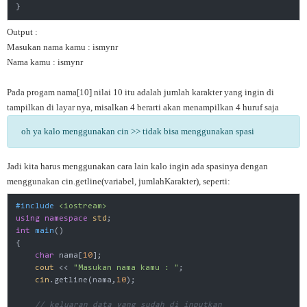
}
Output :
Masukan nama kamu : ismynr
Nama kamu : ismynr
Pada progam nama[10] nilai 10 itu adalah jumlah karakter yang ingin di
tampilkan di layar nya, misalkan 4 berarti akan menampilkan 4 huruf saja
oh ya kalo menggunakan cin >> tidak bisa menggunakan spasi
Jadi kita harus menggunakan cara lain kalo ingin ada spasinya dengan
menggunakan cin.getline(variabel, jumlahKarakter), seperti:
#
include
<iostream>
using
namespace
std
int
main
()
{

char
 nama[
10
];

cout
 << 
"Masukan nama kamu : "
;

cin
.getline(nama,
10
);

// keluaran data yang sudah di inputkan