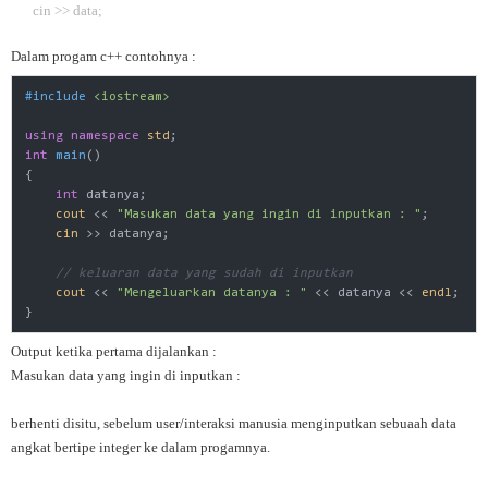
cin >> data;
Dalam progam c++ contohnya :
#
include
<iostream>
using
namespace
std
int
main
()
{

int
 datanya;

cout
 << 
"Masukan data yang ingin di inputkan : "
;

cin
 >> datanya;

// keluaran data yang sudah di inputkan
cout
 << 
"Mengeluarkan datanya : "
 << datanya << 
endl
;

}
Output ketika pertama dijalankan :
Masukan data yang ingin di inputkan :
berhenti disitu, sebelum user/interaksi manusia menginputkan sebuaah data
angkat bertipe integer ke dalam progamnya.