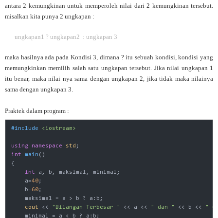
antara 2 kemungkinan untuk memperoleh nilai dari 2 kemungkinan tersebut.
misalkan kita punya 2 ungkapan :
ungkapan1 ? ungkapan2 : ungkapan 3
maka hasilnya ada pada Kondisi 3, dimana ? itu sebuah kondisi, kondisi yang
memungkinkan memilih salah satu ungkapan tersebut. Jika nilai ungkapan 1
itu benar, maka nilai nya sama dengan ungkapan 2, jika tidak maka nilainya
sama dengan ungkapan 3.
Praktek dalam program :
#
include
<iostream>
using
namespace
std
int
main
()
{

int
 a, b, maksimal, minimal;

    a=
40
;

    b=
60
;

    maksimal = a > b ? a:b;

cout
 << 
"Bilangan Terbesar "
 << a << 
" dan "
 << b << 
" =
    minimal = a < b ? a:b;
