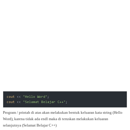
cout
 << 
"Hello Word"
cout
 << 
"Selamat Belajar C++"
Program / printah di atas akan melakukan bentuk keluaran kata string (Hello
Word), karena tidak ada endl maka di teruskan melakukan keluaran
selanjutnya (Selamat Belajar C++)