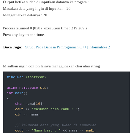
Output ketika sudah di inputkan datanya ke progam :
Masukan data yang ingin di inputkan : 20
Mengeluarkan datanya : 20
Process returned 0 (0x0) execution time : 219.289 s
Press any key to continue.
Baca Juga:
Struct Pada Bahasa Pemrograman C++ [informatika 2]
Misalkan ingin contoh lainya menggunakan char atau string
#
include
<iostream>
using
namespace
std
int
main
()
{

char
 nama[
10
];

cout
 << 
"Masukan nama kamu : "
;

cin
 >> nama;

// keluaran data yang sudah di inputkan
cout
 << 
"Nama kamu : "
 << nama << 
endl
;
