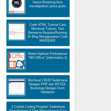
hanya Browsing bisa
mendapatkan pulsa gratis
Code HTML Tutorial Cara
Membuat Tulisan, Text
Berwarna Berjalan/Running
Di Blog Menggunakan Code
MARQUEE
Materi Aplikasi Perkantoran
"MS Office" [informatika 1]
Membuat CRUD Sederhana
Dengan PHP dan MYSQL
Bootstrap Dengan Form
Validation
3 Contoh Coding Program Sederhana
Percabangan if Else Pemrograman C++