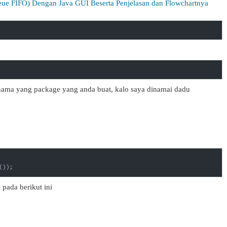
eue FIFO) Dengan Java GUI Beserta Penjelasan dan Flowchartnya
nama yang package yang anda buat, kalo saya dinamai dadu
());
pada berikut ini