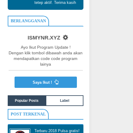
tetep aktif. Terima kasih
BERLANGGANAN
ISMYNR.XYZ
Ayo Ikut Program Update !
Dengan klik tombol dibawah anda akan
mendapatkan code code program
lainya
Saya Ikut !
Popular Posts
Label
POST TERKENAL
Terbaru 2018 Pulsa gratis!