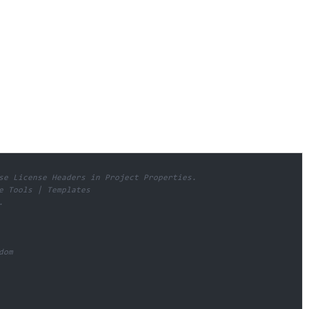
se License Headers in Project Properties.

e Tools | Templates



dom