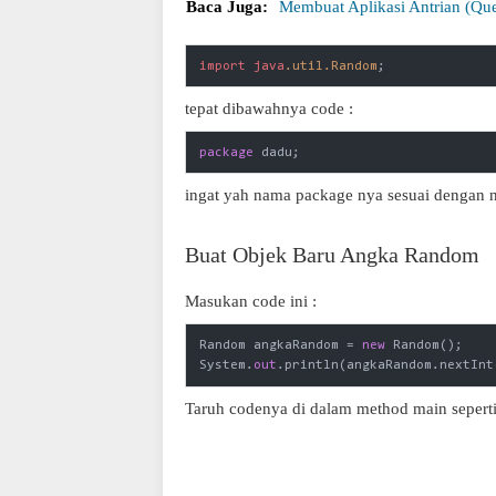
Baca Juga:
Membuat Aplikasi Antrian (Qu
import
java
.util
.Random
;
tepat dibawahnya code :
package
 dadu;
ingat yah nama package nya sesuai dengan 
Buat Objek Baru Angka Random
Masukan code ini :
Random angkaRandom = 
new
 Random();

System.
out
.println(angkaRandom.nextInt
Taruh codenya di dalam method main seperti 