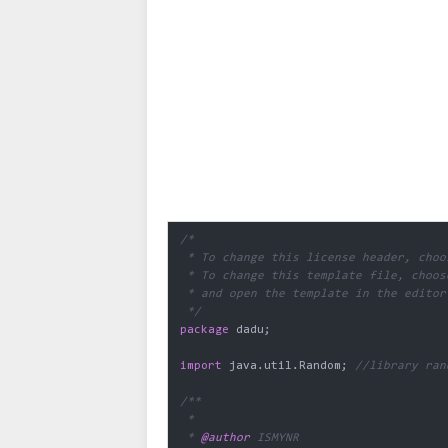
/*

 * To change this license header, choo
 * To change this template file, choos
 * and open the template in the editor.
 */
package
 dadu;

import
 java.util.Random; 
//library ran
/**

 *

 * 
@author
 ISMYNR
