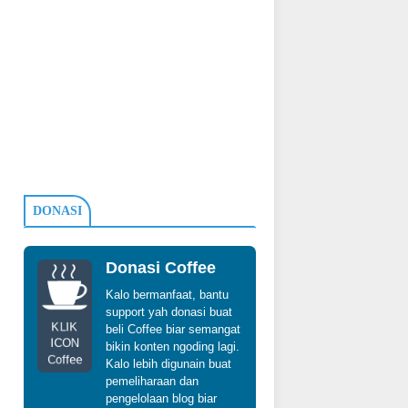
DONASI
Donasi Coffee
Kalo bermanfaat, bantu
support yah donasi buat
KLIK
beli Coffee biar semangat
ICON
bikin konten ngoding lagi.
Coffee
Kalo lebih digunain buat
pemeliharaan dan
pengelolaan blog biar