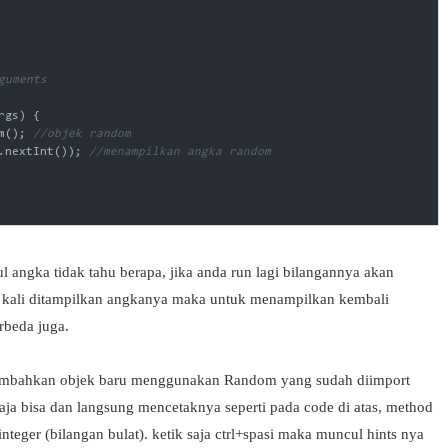
uments

rgs)
{

m(); 
//objek random
.nextInt()); 
//menampilkan angka random
 angka tidak tahu berapa, jika anda run lagi bilangannya akan
ap kali ditampilkan angkanya maka untuk menampilkan kembali
beda juga.
mbahkan objek baru menggunakan Random yang sudah diimport
saja bisa dan langsung mencetaknya seperti pada code di atas, method
teger (bilangan bulat). ketik saja ctrl+spasi maka muncul hints nya