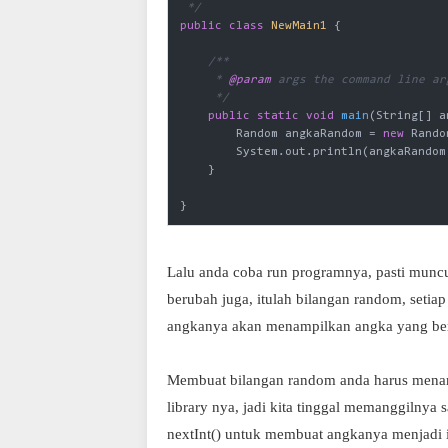
 */
public
class
NewMain1
{

/**

     * 
@param
 args the command line arg
     */
public
static
void
main
(String[] a
        Random angkaRandom = 
new
 Rando
        System.out.println(angkaRandom
    }

Lalu anda coba run programnya, pasti muncul
berubah juga, itulah bilangan random, seti
angkanya akan menampilkan angka yang ber
Membuat bilangan random anda harus mena
library nya, jadi kita tinggal memanggilnya 
nextInt() untuk membuat angkanya menjadi in