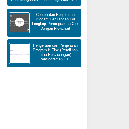
Contoh dan Penjelasan
Progam Perulangan For
Lengkap Pemrograman C++
Dengan Flowchart
Pengertian dan Penjelasan
Program If Else (Pemilihan
atau Percabangan)
Pemrograman C++