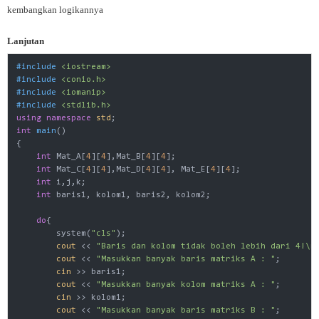
kembangkan logikannya
Lanjutan
#
include
<iostream>
#
include
<conio.h>
#
include
<iomanip>
#
include
<stdlib.h>
using
namespace
std
int
main
()
{

int
 Mat_A[
4
][
4
],Mat_B[
4
][
4
];

int
 Mat_C[
4
][
4
],Mat_D[
4
][
4
], Mat_E[
4
][
4
];

int
 i,j,k;

int
 baris1, kolom1, baris2, kolom2;

do
{

        system(
"cls"
);

cout
 << 
"Baris dan kolom tidak boleh lebih dari 4!\n
cout
 << 
"Masukkan banyak baris matriks A : "
;

cin
 >> baris1;

cout
 << 
"Masukkan banyak kolom matriks A : "
;

cin
 >> kolom1;

cout
 << 
"Masukkan banyak baris matriks B : "
;
