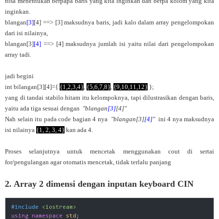
bisa menentukan berpapa baris yang kita inginkan dan berpa kolom yang kita
inginkan.
blangan
[3]
[4] ==> [3] maksudnya baris, jadi kalo dalam array pengelompokan
dari isi nilainya,
blangan[3]
[4]
==> [4] maksudnya jumlah isi yaitu nilai dari pengelompokan
array tadi.
jadi begini
int bilangan[3][4]={
{1,2,3,4}
,
{5,6,7,8}
,
{9,10,11,12}
};
yang di tandai stabilo hitam itu kelompoknya, tapi dilustrasikan dengan baris,
yaitu ada tiga sesuai dengan
"blangan
[3]
[4]"
Nah selain itu pada code bagian 4 nya
"blangan[3]
[4]
"
ini 4 nya maksudnya
isi nilainya
{1, 2, 3, 4}
kan ada 4.
Proses selanjutnya untuk mencetak menggunakan cout di sertai
for/pengulangan agar otomatis mencetak, tidak terlalu panjang
2. Array 2 dimensi dengan inputan keyboard CIN
#
include
<iostream>
using
namespace
std