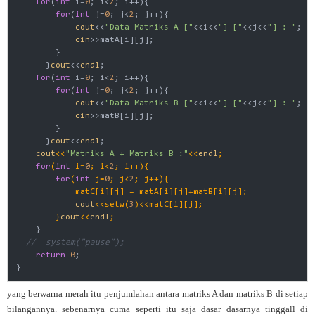
for
(
int
 i=
0
; i<
2
; i++){

for
(
int
 j=
0
; j<
2
; j++){

cout
<<
"Data Matriks A ["
<<i<<
"] ["
<<j<<
"] : "
;

cin
>>matA[i][j];

        }

      }
cout
<<
endl
;

for
(
int
 i=
0
; i<
2
; i++){

for
(
int
 j=
0
; j<
2
; j++){

cout
<<
"Data Matriks B ["
<<i<<
"] ["
<<j<<
"] : "
;

cin
>>matB[i][j];

        }

      }
cout
<<
endl
;

cout
<<
"Matriks A + Matriks B :"
<<
endl
;

for
(
int
 i=
0
; i<
2
; i++){

for
(
int
 j=
0
; j<
2
; j++){

            matC[i][j] = matA[i][j]+matB[i][j];

cout
<<setw(
3
)<<matC[i][j];

        }
cout
<<
endl
;
    }

//  system("pause");
return
0
;

yang berwarna merah itu penjumlahan antara matriks A dan matriks B di setiap
bilangannya. sebenarnya cuma seperti itu saja dasar dasarnya tinggall di