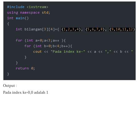
#
include
<iostream>
using
namespace
std
int
main
()
{

int
 bilangan[
3
][
4
]={ 
{
1
,
2
,
3
,
4
}
, 
{
5
,
6
,
7
,
8
}
, 
{
9
,
10
,
11
,
12
}
 }
for
 (
int
 a=
0
;a<
3
;a++ ){

for
 (
int
 b=
0
;b<
4
;b++){

cout
 << 
"Pada index ke-"
 << a << 
","
 << b << 
" a
        }

    }

return
0
;

Output :
Pada index ke-0,0 adalah 1