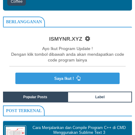
Coffee
BERLANGGANAN
ISMYNR.XYZ
Ayo Ikut Program Update !
Dengan klik tombol dibawah anda akan mendapatkan code
code program lainya
Saya Ikut !
Popular Posts
Label
POST TERKENAL
Cara Menjalankan dan Compile Program C++ di CMD
Menggunakan Sublime Text 3