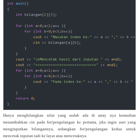
int
main
()
{

int
 bilangan[
2
][
3
];

for
 (
int
 a=
0
;a<
2
;a++ ){

for
 (
int
 b=
0
;b<
3
;b++){

cout
 << 
"Masukan index ke-"
 << a << 
","
 << b << 
cin
 >> bilangan[a][b];

        }

    }

cout
 << 
"\nMencetak hasil dari inputan "
 << 
endl
;

cout
 << 
"============================"
 << 
endl
;

for
 (
int
 a=
0
;a<
2
;a++ ){

for
 (
int
 b=
0
;b<
3
;b++){

cout
 << 
"Pada index ke-"
 << a << 
","
 << b << 
" a
        }

    }

return
0
;

Hanya menghilangkan nilai yang sudah ada di array nya kemudian
menambahkan cin pada for/pengulangan ke pertama, jika ingin user yang
menginputkan bilangannya, sedangkan for/pengulangan kedua untuk
mencetak inputan tadi ke layar atau mencetaknya.