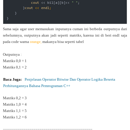
cout
 << bil[a][b]<< 
" "
;

        }
cout
 << 
endl
;
    }

Sama saja agar user memasukan inputanya cuman ini berbeda outputnya dari
sebelumnya, outputnya akan jadi seperti matriks, karena ini di beri endl saja
pada code warna
orange,
makanya bisa seperti tabel
Outputnya :
Matriks 0,0 = 1
Matriks 0,1 = 2
Baca Juga:
Penjelasan Operator Bitwise Dan Operator Logika Beserta
Perhitungannya Bahasa Pemrograman C++
Matriks 0,2 = 3
Matriks 1,0 = 4
Matriks 1,1 = 5
Matriks 1,2 = 6
============================================