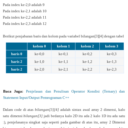
Pada index ke-2,0 adalah 9
Pada index ke-2,1 adalah 10
Pada index ke-2,2 adalah 11
Pada index ke-2,3 adalah 12
Berikut penjabaran baris dan kolom pada variabel bilangan[3][4] dengan tabel
kolom 0
kolom 1
kolom 2
kolom 3
baris 0
ke-0,0
ke-0,1
ke-0,2
ke-0,3
baris 2
ke-1,0
ke-1,1
ke-1,2
ke-1,3
baris 2
ke-2,0
ke-2,1
ke-2,2
ke-2,3
Baca Juga:
Penjelasan dan Penulisan Operator Kondisi (Ternary) dan
Statement Input/Output Pemrograman C++
Dalam code di atas
bilangan[3][4]
adalah sintax awal array 2 dimensi, kalo
satu dimensi
bilangan[3]
jadi bedanya kalo 2D itu ada 2 kalo 1D itu ada satu
:), penjelasanya singkat saja seperti pada gambar di atas itu, array 2 Dimensi