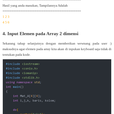
Hasil yang anda masukan, Tampilannya Adalah
============================================
1 2 3
4 5 6
4. Input Elemen pada Array 2 dimensi
Sekarang tahap selanjutnya dengan memberikan wewnang pada user :)
maksudnya agar elemen pada array kita akan di inpukan keyboard saja tidak di
tentukan pada kode.
#
include
<iostream>
#
include
<conio.h>
#
include
<iomanip>
#
include
<stdlib.h>
using
namespace
std
int
main
()
{

int
 Mat_A[
4
][
4
];

int
 i,j,k, baris, kolom;

do
{
