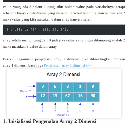
value yang ada didalam kurung siku bukan value pada variabelnya, tetapi
seberapa banyak nilai/value yang variabel tersebut tampung, karena diisikan 2
maka value yang kita masukan dalam array hanya 3 sajah,
int
 bilangan[
2
] = {
22
, 
23
, 
24
};
array selalu menghitung dari 0 jadi jika value yang ingin ditampung adalah 2
maka masukan 3 value dalam array.
Berikut bagaimana penjelasan array 2 dimensi, jika dibandingkan dengan
array 1 dimensi, baca juga
Penjelasan array 1 dimens
i c++
1. Inisialisasi Pengenalan Array 2 Dimensi