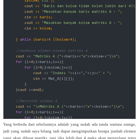
        system(
"cls"
);

cout
 << 
"Baris dan kolom tidak boleh lebih dari 4!\n
cout
 << 
"Masukkan banyak baris matriks A : "
;

cin
 >> baris;

cout
 << 
"Masukkan banyak kolom matriks A : "
;

cin
 >> kolom;

    } 
while
 (baris>
4
 ||kolom>
4
);
//membaca elemen-elemen matriks A
cout
 << 
"Matriks A ("
<<baris<<
"x"
<<kolom<<
")\n"
;

for
 (i=
0
;i<baris;i++){

for
 (j=
0
;j<kolom;j++){

cout
 << 
"Indeks "
<<i<<
","
<<j<<
" = "
;

cin
 >> Mat_A[i][j];

        }

    }
cout
 <<
endl
;

//Mencetak elemen A
cout
 << 
"\nMatriks A ("
<<baris<<
"x"
<<kolom<<
")\n"
;

for
 (i=
0
;i<baris;i++){

for
 (j=
0
;j<kolom;j++){

cout
 <<setw(
3
)<<Mat_A[i][j];

Yang berbeda dari sebelumnya adalah yang sudah ada tanda warnna orange,
        }

jadi yang sudah saya bilang tadi dapat mengimputkan berapa jumlah elemen
cout
 <<
endl
;

yang akan dibuat matriks, tapi jika lebih dari 4 maka akan mengulang terus