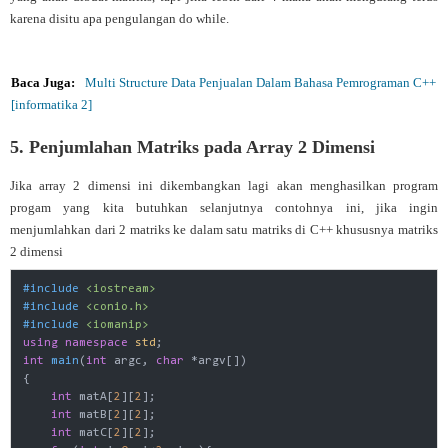
    }

karena disitu apa pengulangan do while.
    getch();

return
0
;

}
Baca Juga:
Multi Structure Data Penjualan Dalam Bahasa Pemrograman C++
[informatika 2]
5. Penjumlahan Matriks pada Array 2 Dimensi
Jika array 2 dimensi ini dikembangkan lagi akan menghasilkan program
progam yang kita butuhkan selanjutnya contohnya ini, jika ingin
menjumlahkan dari 2 matriks ke dalam satu matriks di C++ khususnya matriks
2 dimensi
#
include
<iostream>
#
include
<conio.h>
#
include
<iomanip>
using
namespace
std
int
main
(
int
 argc, 
char
 *argv[])
{

int
 matA[
2
][
2
];

int
 matB[
2
][
2
];

int
 matC[
2
][
2
];
