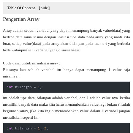
Table Of Content
[
hide
]
Pengertian Array
Array adalah sebuah variabel yang dapat menampung banyak value(data) yang
bertipe data sama sesuai dengan inisiasi tipe data pada array yang nanti kita
buat, setiap value(data) pada array akan disimpan pada memori yang berbeda
beda walaupun satu variabel yang diinisialisasi.
Code dasar untuk inisialisasi array :
Biasanya kan sebuah variabel itu hanya dapat menampung 1 value saja
misalnya :
int
 bilangan = 
1
;
int adalah tipe data, bilangan adalah variabel, dan 1 adalah value nya. ketika
memiliki banyak data maka kita harus menambahkan value lagi bukan ? itulah
kegunaan array, jika kita ingin menambahkan value dalam 1 variabel jangan
menuliskan seperti ini :
int
 bilangan = 
1
, 
2
;