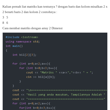
Kalian pernah liat matriks kan tentunya ? dengan baris dan kolom misalkan 2 x
2 berarti baris 2 dan kolom 2 contohnya :
3 5
8 6
Cara membat matriks dengan array 2 Dimensi
#
include
<iostream>
using
namespace
std
int
main
()
{

int
 bil[
2
][
3
];

for
 (
int
 a=
0
;a<
2
;a++){

for
 (
int
 b=
0
;b<
3
;b++){

cout
 << 
"Matriks "
 <<a<<
","
<<b<< 
" = "
;

cin
 >> bil[a][b];

        }

    }

cout
 << 
"\n============================================"
cout
 << 
"Hasil yang anda masukan, Tampilannya Adalah "
 <
cout
 << 
"============================================"
 <
for
 (
int
 a=
0
;a<
2
;a++){

for
(
int
 b=
0
;b<
3
;b++){
