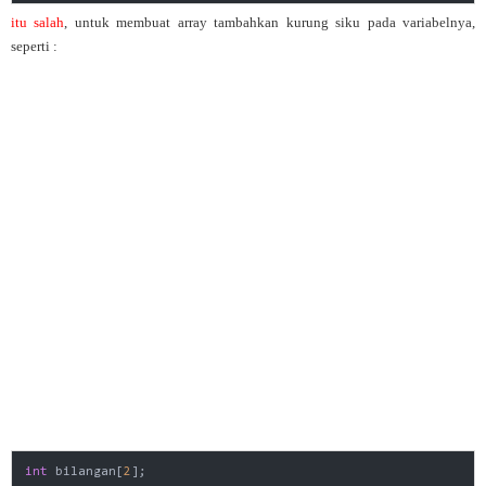
itu salah
, untuk membuat array tambahkan kurung siku pada variabelnya,
seperti :
int
 bilangan[
2
];